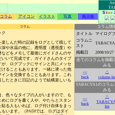
Amb
TA
Ｓ
i
n
c
e
コラム
アイコン
イラスト
写真
掲示板
コラム
コラム情
ック
タイトル
マイログ
コラムニ
を楽しんだ時の記録をログとして残して
TABACYA
スト
水深や水温の他に、透明度（透視度）や
掲載日
2008/10/27
材などをメモして最後にガイドさんのサ
だいいて完成です。ガイドさんのタイプ
全てのコラムを掲載
すが、ログブックにサインと共にメッセ
みる
だけることもあります。一緒に潜った他
△
<<
サインを交換することもあります。これ
back
column lis
直したときに日記のようで結構楽しいも
TABACYA1のコラ
みる
は、色々なタイプの人がいますので、も
△
<<
まめにログを書く人や、やたらとスタン
TABACY
back
を貼る人もいれば、ログ付け自体をまっ
list
もいます。（PADIでは、ログはダイ