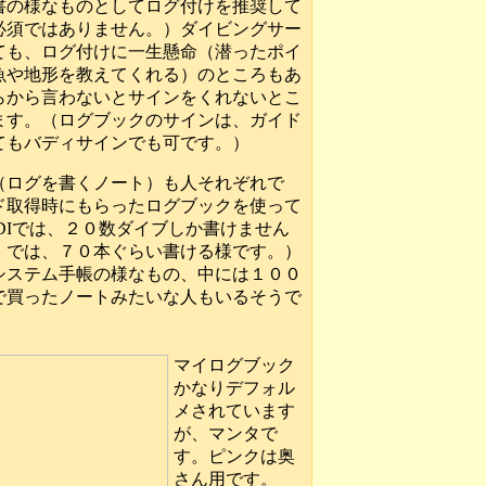
書の様なものとしてログ付けを推奨して
必須ではありません。）ダイビングサー
ても、ログ付けに一生懸命（潜ったポイ
魚や地形を教えてくれる）のところもあ
らから言わないとサインをくれないとこ
ます。（ログブックのサインは、ガイド
てもバディサインでも可です。）
（ログを書くノート）も人それぞれで
ド取得時にもらったログブックを使って
DIでは、２０数ダイブしか書けません
Ｉでは、７０本ぐらい書ける様です。）
システム手帳の様なもの、中には１００
で買ったノートみたいな人もいるそうで
マイログブック
かなりデフォル
メされています
が、マンタで
す。ピンクは奥
さん用です。