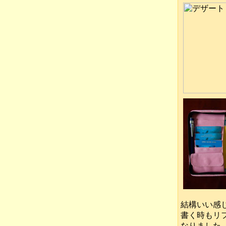
結構いい感
書く時もリ
なりました