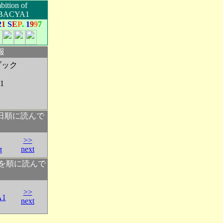
ition of
BACYA1
2
1
S
E
P
.
1
9
9
7
報
ブック
1
日順に読んで
>>
next
t
ムを順に読んで
>>
A1
next