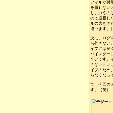
フィルが付
を買わない
し、買うの
ので通販し
ルの大きさ
違います。
次に、ログ
ら外さない
イプには良
バインダー
辛いです。
さないとい
イプのため
らなくなっ
で、今回の
す。（笑）