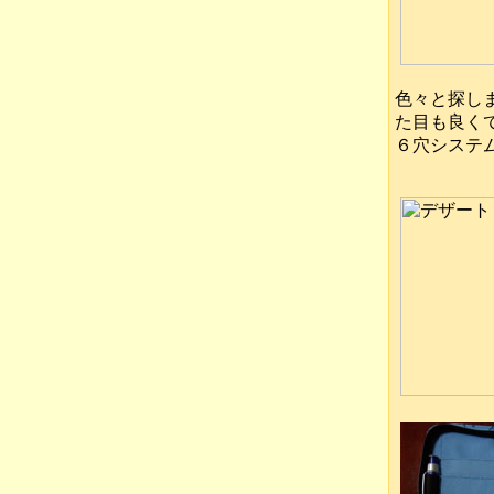
色々と探し
た目も良く
６穴システ