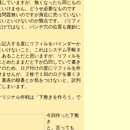
属していますが、無くなったら同じもの
といけません。どうせ必要なものです
は問題無いのですが身近に売っていない
ないといけないのが難点です。（リフィ
だけではなく、パンチ穴の位置も微妙に
）
を記入する度にリフィルをバインダーか
といけないこと。これはシステム手帳タ
くあることだと思いますが、リフィルを
にとめたままだと下が凸凹していて書き
そのため、ログ付けの度にリフィルを外
けませんが、２枚で１回のログを書くタ
、裏表の順番とか気をつけないと、訳判
てしまいます。
オリジナル作戦は「下敷きを作ろう」で
今回作った下敷
き
と、言っても