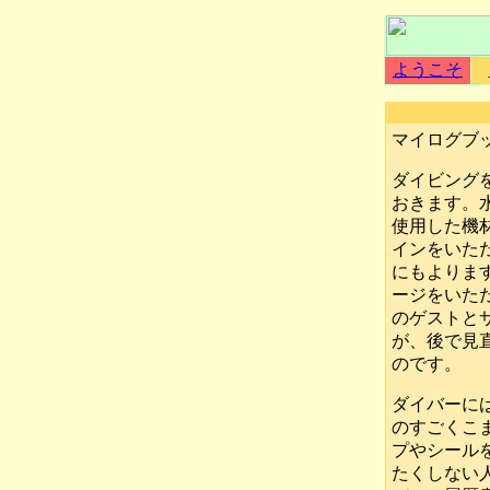
ようこそ
マイログブ
ダイビング
おきます。
使用した機
インをいた
にもよりま
ージをいた
のゲストと
が、後で見
のです。
ダイバーに
のすごくこ
プやシール
たくしない人