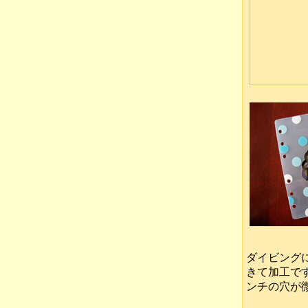
ダイビング
きて加工で
ンチの穴が