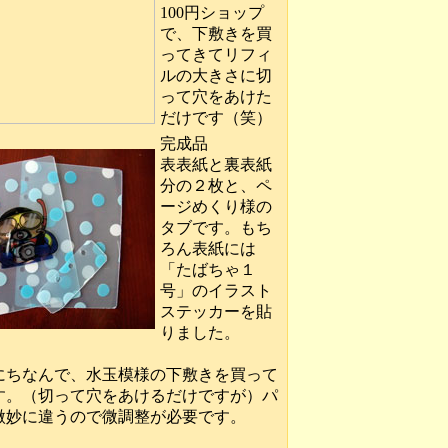
100円ショップ
で、下敷きを買
ってきてリフィ
ルの大きさに切
って穴をあけた
だけです（笑）
完成品
表表紙と裏表紙
分の２枚と、ペ
ージめくり様の
タブです。もち
ろん表紙には
「たばちゃ１
号」のイラスト
ステッカーを貼
りました。
にちなんで、水玉模様の下敷きを買って
す。（切って穴をあけるだけですが）パ
微妙に違うので微調整が必要です。